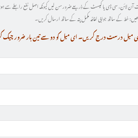
ت آن لائن، سی ڈی یا کیسٹ کے ذریعے ضرور سن لیں کیونکہ اصل نفع رابطے سے ہو
کھیں: خط کے ساتھ جوابی لفافہ مکمل پتہ کے ساتھ ارسال کریں۔
ای میل درست درج کریں۔ ای میل کو دو سے تین بار ضرور چیک 