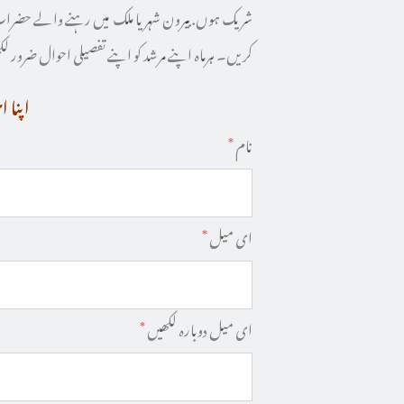
شریک ہوں. بیرون شہر یا ملک میں رہنے والے حضرا
کریں۔ ہرماہ اپنے مرشد کو اپنے تفصیلی احوال ضرور ل
اپنا 
نام
*
ای میل
*
ای میل دوبارہ لکھیں
*