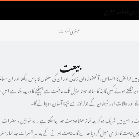
رس
ماہنامہ عبقری
عبقری
بیعت
بیعت
ں فرائض کا احساس، آنحضورؐ والی زندگی اور ان کی سنتوں کا پاس رکھنا اور ان معاملا
پر نکلتے ہوئے کسی گائیڈ کا ساتھ ہونا منزل تک عافیت سے پہنچنے کا ذریعہ بنتا ہے ا
گا اور حالات اور شیطان کے جوڑ توڑ سے بچنا آسان ہوجائے گا۔
و امن میں شریک ہوکر بعد نماز عشاء بیعت ہوا جاسکتا ہے۔ جو خواتین و حضرات در
یں بیعت کارڈ ای میل کر دیا جاےٗ گا۔ بیعت ہونے کے بعد ہر جمعرات بعد نماز مغ