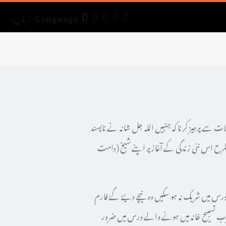
Language/زبان
ت سے پرہیز کرنا کہ جنہیں اللہ جل شانہ نے ناپسند
سی طرح اس نئی زندگی کے آغاز پر اپنے شیخ (دامت
س میں شریک نہ ہو سکیں وہ نیچے دیےٗ گےٗ فارم
رب تسبیح خانہ میں ہونے والے درس میں ضرور