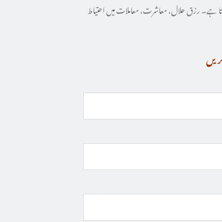
تا ہے۔ رزق حلال، معاشرت، معاملات میں احتیاط
کریں