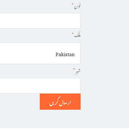
فون
*
ملک
*
شہر
*
ارسال کریں