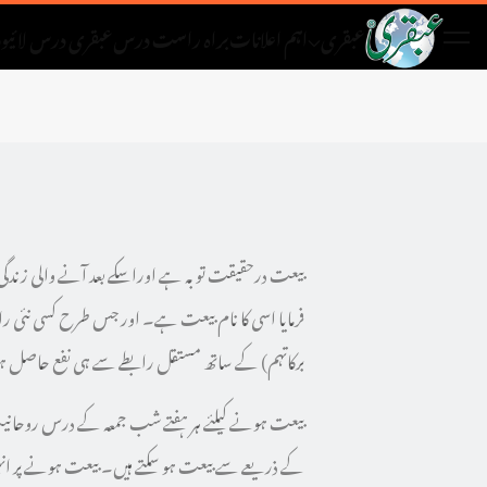
عبقری
اہم اعلانات
براہ راست درس
عبقری درس لائیو
د
بیعت درحقیقت توبہ ہے اوراسکے بعد آنے والی زندگی می
فرمایا اسی کا نام بیعت ہے۔ اور جس طرح کسی نئی راہ 
برکاتہم) کے ساتھ مستقل رابطے سے ہی نفع حاصل ہو
بیعت ہونے کیلئے ہر ہفتے شب جمعہ کے درس روحانیت 
کے ذریعے سے بیعت ہو سکتے ہیں۔ بیعت ہونے پر انہ